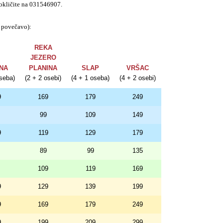
pokličite na 031546907.
a povečavo):
REKA
JEZERO
NA
PLANINA
SLAP
VRŠAC
oseba)
(2 + 2 osebi)
(4 + 1 oseba)
(4 + 2 osebi)
9
169
179
249
99
109
149
9
119
129
179
89
99
135
109
119
169
9
129
139
199
9
169
179
249
9
199
209
299