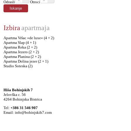
Odrasli
Otroci
Izbira
apartmaja
Apartma Vršac »de luxe« (4 + 2)
Apartma Slap (4 + 1)
Apartma Reka (2 + 2)
Apartma Jezero (2 + 2)
Apartma Planina (2 + 2)
Apartma Dolina jezer (2 + 1)
Studio Soteska (2)
Hiša Bohinjskih 7
Jelovška c. 56
4264 Bohinjska Bistrica
Tel:
+386 31 546 907
Email:
info@bohinjskih7.com