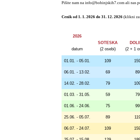
Pišite nam na
info@bohinjskih7.com
ali nas 
Cenik od 1. 1. 2026 do 31. 12. 2026
(klikni z
2026
SOTESKA
DOLI
datum
(2 osebi)
(2 + 1 
01.01. - 05.01.
109
15
06.01. - 13.02.
69
89
14.02. - 28.02.
79
10
01.03. - 31.05.
59
79
01.06. - 24.06.
75
99
25.06. - 05.07.
89
11
06.07. - 24.07.
109
15
25.07. - 15.08.
129
18