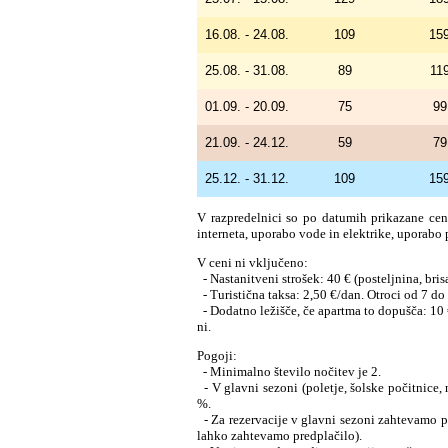
16.08. - 24.08.
109
15
25.08. - 31.08.
89
11
01.09. - 20.09.
75
99
21.09. - 24.12.
59
79
25.12. - 31.12.
109
15
V razpredelnici so po datumih prikazane cen
interneta, uporabo vode in elektrike, uporabo
V ceni ni vključeno:
- Nastanitveni strošek: 40 € (
posteljnina, bris
- Turistična taksa: 2,50 €/dan. Otroci od 7 do 
- Dodatno ležišče, če apartma to dopušča: 10 €
ni.
Pogoji:
- Minimalno število nočitev je 2.
- V glavni sezoni (poletje, šolske počitnice,
%.
- Za rezervacije v glavni sezoni zahtevamo pr
lahko zahtevamo predplačilo).