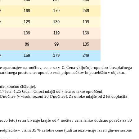
9
169
179
249
9
129
139
199
109
119
169
89
99
135
9
169
179
249
e apartmajev na nočitev, cene so v €. Cena vključuje uporabo brezplačnega
 parkirnega prostora ter uporabo vseh pripomočkov in potrebščin v objektu.
ače, končno čiščenje).
17 leta: 1,25 €/dan. Otroci mlajši od 7 leta so takse oproščeni.
/nočitev (v visoki sezoni 20 €/nočitev). Za otroke mlajše od 2 let doplačila
 novo leto) se za bivanje krajše od 4 nočitev cena lahko dodatno poveča za 30
edplačilo v višini 35 % celotne cene (tudi za rezervacije izven glavne sezone